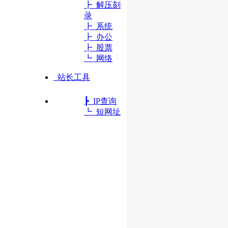
┣ 解压刻
录
┣ 系统
┣ 办公
┣ 股票
┗ 网络
站长工具
┣ IP查询
┗ 短网址