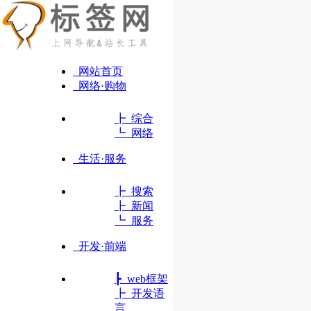
网站首页
网络·购物
┣ 综合
┗ 网络
生活·服务
┣ 搜索
┣ 新闻
┗ 服务
开发·前端
┣ web框架
博客园
┣ 开发语
言
开发者的网上家园