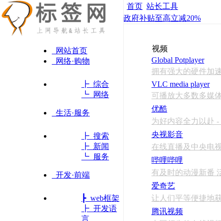
首页
站长工具
政府补贴至高立减20%
视频
网站首页
Global Potplayer
网络·购物
拥有强大的硬件加
┣ 综合
VLC media player
┗ 网络
可播放大多数多媒体
优酷
生活·服务
为好内容全力以赴 
央视影音
┣ 搜索
┣ 新闻
在线直播及中央电
┗ 服务
哔哩哔哩
有及时的动漫新番 活
开发·前端
爱奇艺
┣ web框架
让人们平等便捷地获
┣ 开发语
腾讯视频
言