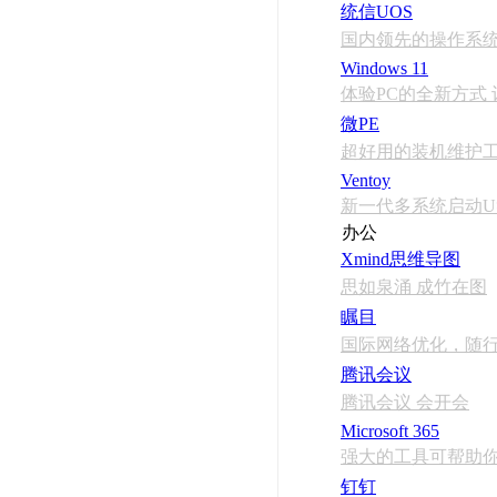
统信UOS
国内领先的操作系
Windows 11
体验PC的全新方式
微PE
超好用的装机维护
Ventoy
新一代多系统启动
办公
Xmind思维导图
思如泉涌 成竹在图
瞩目
国际网络优化，随
腾讯会议
腾讯会议 会开会
Microsoft 365
强大的工具可帮助
钉钉