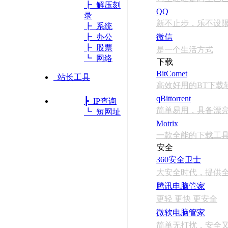
┣ 解压刻
QQ
录
新不止步，乐不设
┣ 系统
┣ 办公
微信
┣ 股票
是一个生活方式
┗ 网络
下载
BitComet
站长工具
高效好用的BT下载
qBittorrent
┣ IP查询
简单易用，具备漂
┗ 短网址
Motrix
一款全能的下载工
安全
360安全卫士
大安全时代，提供
腾讯电脑管家
更轻 更快 更安全
微软电脑管家
简单无打扰，安全