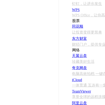
钉钉，让进步发生
WPS
WPS Office，
股票
同花顺
让投资变得更简单
东方财富
财经门户，提供专
网络
天翼云盘
珍藏美好生活
夸克网盘
电脑高效拍档 一键
iCloud
一体贯通 互连有一
TeamViewer
享誉全球的远程连
阿里云盘