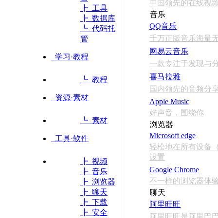
中国领先的在线视频
┣ 工具
音乐
┣ 数据库
QQ音乐
┗ 代码托
千万正版音乐海量
管
网易云音乐
学习·教程
一款专注于发现与
喜马拉雅
┗ 教程
国内领先的音频分
资源·素材
Apple Music
好声音，围绕你
┗ 素材
浏览器
Microsoft edge
工具·软件
轻松地在所有设备（Wi
设置
┣ 视频
Google Chrome
┣ 音乐
不一样的浏览器体
┣ 浏览器
┣ 聊天
聊天
┣ 下载
阿里旺旺
┣ 安全
阿里旺旺是阿里巴