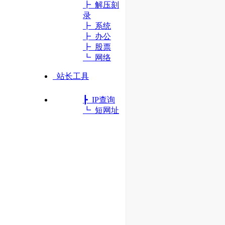
┣ 解压刻
录
┣ 系统
┣ 办公
┣ 股票
┗ 网络
站长工具
┣ IP查询
┗ 短网址