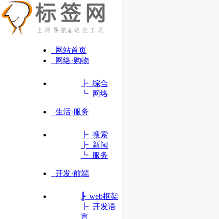
网站首页
网络·购物
┣ 综合
┗ 网络
生活·服务
┣ 搜索
┣ 新闻
┗ 服务
开发·前端
┣ web框架
W3School
┣ 开发语
领先的 Web 技术教程
言