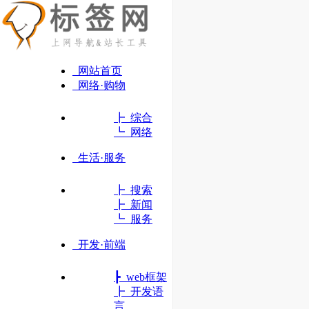
网站首页
网络·购物
┣ 综合
┗ 网络
生活·服务
┣ 搜索
┣ 新闻
┗ 服务
开发·前端
┣ web框架
天猫
┣ 开发语
言
理想生活上天猫