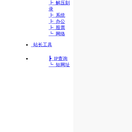
┣ 解压刻
录
┣ 系统
┣ 办公
┣ 股票
┗ 网络
站长工具
┣ IP查询
┗ 短网址