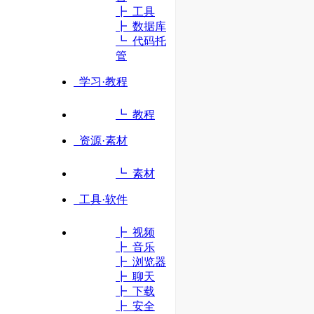
┣ 工具
┣ 数据库
立即访问
┗ 代码托
管
政府补贴至高立减20%
学习·教程
┗ 教程
资源·素材
┗ 素材
工具·软件
┣ 视频
┣ 音乐
┣ 浏览器
┣ 聊天
┣ 下载
┣ 安全